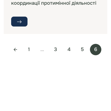
координації протимінної діяльності
1
…
3
4
5
6
“The first dental office
I